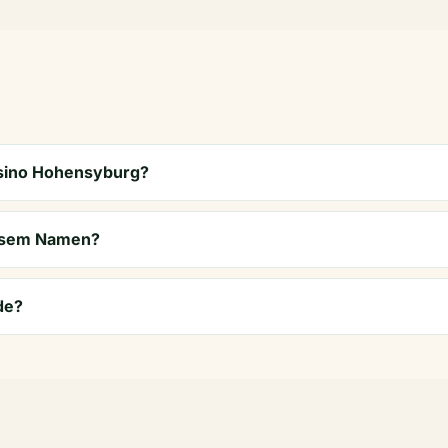
asino Hohensyburg?
esem Namen?
de?