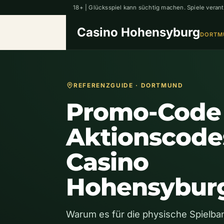
18+ | Glücksspiel kann süchtig machen. Spiele verant
Casino Hohensyburg
DORTM
REFERENZGUIDE · DORTMUND
Promo-Code
Aktionscode
Casino
Hohensybur
Warum es für die physische Spielba