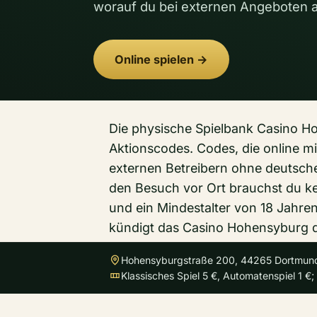
worauf du bei externen Angeboten a
Online spielen →
Die physische Spielbank Casino H
Aktionscodes. Codes, die online
externen Betreibern ohne deutsche 
den Besuch vor Ort brauchst du ke
und ein Mindestalter von 18 Jahre
kündigt das Casino Hohensyburg d
Hohensyburgstraße 200, 44265 Dortmun
Klassisches Spiel 5 €, Automatenspiel 1 €