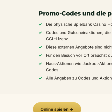
Promo-Codes und die p
Die physische Spielbank Casino H
Codes und Gutscheinaktionen, die
GGL-Lizenz.
Diese externen Angebote sind nicht 
Für den Besuch vor Ort brauchst du
Haus-Aktionen wie Jackpot-Aktione
Codes.
Alle Angaben zu Codes und Aktione
Online spielen →