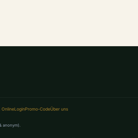
 Online
Login
Promo-Code
Über uns
 & anonym).