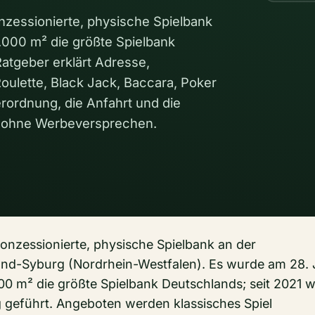
nzessionierte, physische Spielbank
.000 m² die größte Spielbank
atgeber erklärt Adresse,
Roulette, Black Jack, Baccara, Poker
rordnung, die Anfahrt und die
d ohne Werbeversprechen.
onzessionierte, physische Spielbank an der
nd-Syburg (Nordrhein-Westfalen). Es wurde am 28. 
000 m² die größte Spielbank Deutschlands; seit 2021 w
 geführt. Angeboten werden klassisches Spiel