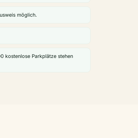
ausweis möglich.
0 kostenlose Parkplätze stehen