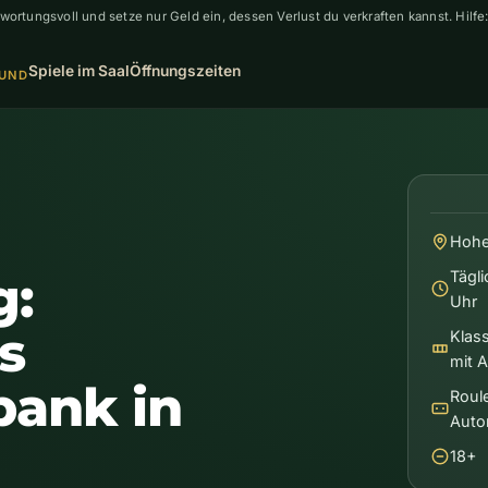
wortungsvoll und setze nur Geld ein, dessen Verlust du verkraften kannst. Hil
Spiele im Saal
Öffnungszeiten
UND
Hohe
Tägli
g:
Uhr
s
Klass
mit 
bank in
Roule
Auto
18+