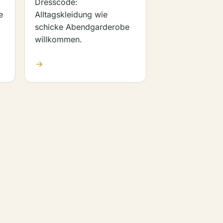
Dresscode:
e
Alltagskleidung wie
schicke Abendgarderobe
willkommen.