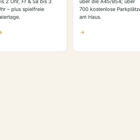
is 2 Uhr, Fr & Sa bis 3
über die A45/B54; über
hr – plus spielfreie
700 kostenlose Parkplätz
eiertage.
am Haus.