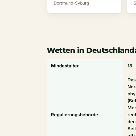
Dortmund-Syburg
S
Wetten in Deutschland:
Mindestalter
18
Das
Nor
phy
(Be
Mer
Regulierungsbehörde
rec
deu
Sei
offi