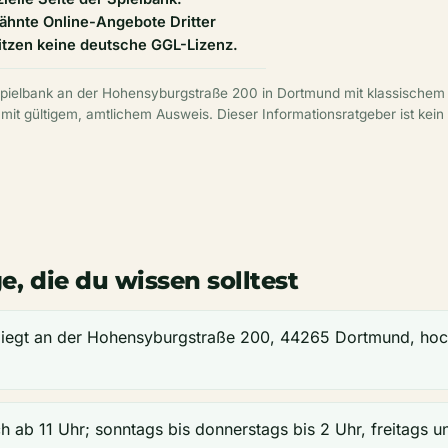
ähnte Online-Angebote Dritter
itzen keine deutsche GGL-Lizenz.
pielbank an der Hohensyburgstraße 200 in Dortmund mit klassischem S
it gültigem, amtlichem Ausweis. Dieser Informationsratgeber ist kein B
, die du wissen solltest
 liegt an der Hohensyburgstraße 200, 44265 Dortmund, hoch
h ab 11 Uhr; sonntags bis donnerstags bis 2 Uhr, freitags u