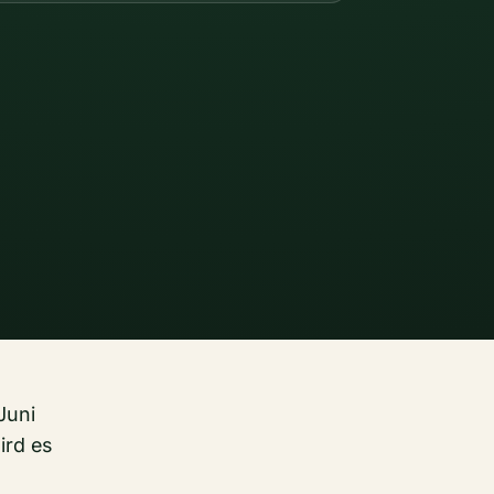
Juni
ird es