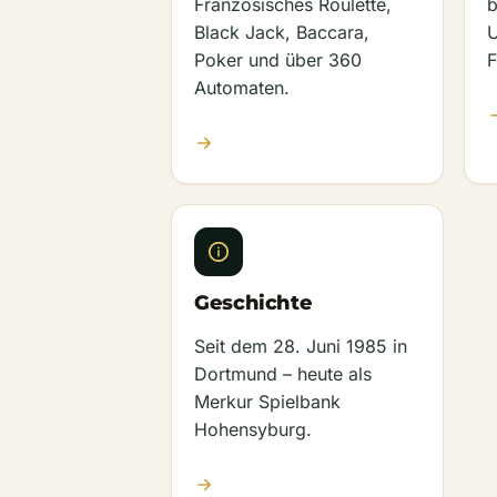
Französisches Roulette,
b
Black Jack, Baccara,
U
Poker und über 360
F
Automaten.
Geschichte
Seit dem 28. Juni 1985 in
Dortmund – heute als
Merkur Spielbank
Hohensyburg.