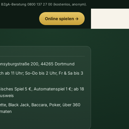
fe: BZgA-Beratung 0800 137 27 00 (kostenlos, anonym).
Online spielen →
nsyburgstraße 200, 44265 Dortmund
ch ab 11 Uhr; So–Do bis 2 Uhr, Fr & Sa bis 3
isches Spiel 5 €, Automatenspiel 1 €; ab 18
Ausweis
tte, Black Jack, Baccara, Poker, über 360
maten